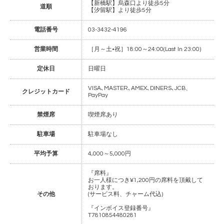
【新橋駅】烏森口より徒歩5分
道順
【汐留駅】より徒歩5分
電話番号
03-3432-4196
営業時間
［月～土•祝］18:00～24:00(Last In 23:00)
定休日
日曜日
VISA､MASTER､AMEX､DINERS､JCB、
クレジットカード
PayPay
禁煙席
喫煙席あり
駐車場
駐車場なし
平均予算
4,000～5,000円
『席料』
お一人様につき¥1,200円の席料を頂戴して
おります。
その他
(サービス料、チャーム代込)
『インボイス登録番号』
T7810854480281