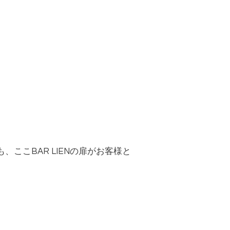
も、ここ
BAR LIENの扉
がお客様と