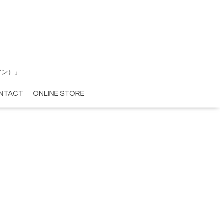
アン）」
NTACT
ONLINE STORE