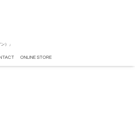
アン）」
NTACT
ONLINE STORE