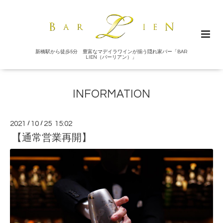
新橋駅から徒歩5分 豊富なマデイラワインが揃う隠れ家バー「BAR
LIEN（バーリアン）」
INFORMATION
2021
/
10
/
25 15:02
【通常営業再開】