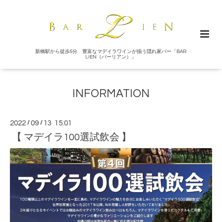
新橋駅から徒歩5分 豊富なマデイラワインが揃う隠れ家バー「BAR
LIEN（バーリアン）」
INFORMATION
2022
/
09
/
13 15:01
【 マデイラ100選試飲会 】